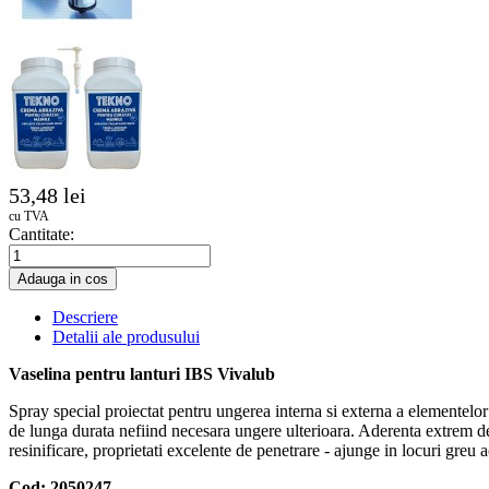
53,48 lei
cu TVA
Cantitate:
Adauga in cos
Descriere
Detalii ale produsului
Vaselina pentru lanturi IBS Vivalub
Spray special proiectat pentru ungerea interna si externa a elementelor mo
de lunga durata nefiind necesara ungere ulterioara. Aderenta extrem de r
resinificare, proprietati excelente de penetrare - ajunge in locuri greu a
Cod: 2050247