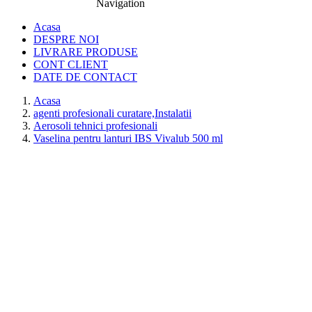
Navigation
0774.457.328
Acasa
DESPRE NOI
LIVRARE PRODUSE
CONT CLIENT
DATE DE CONTACT
Acasa
agenti profesionali curatare,Instalatii
Aerosoli tehnici profesionali
Vaselina pentru lanturi IBS Vivalub 500 ml