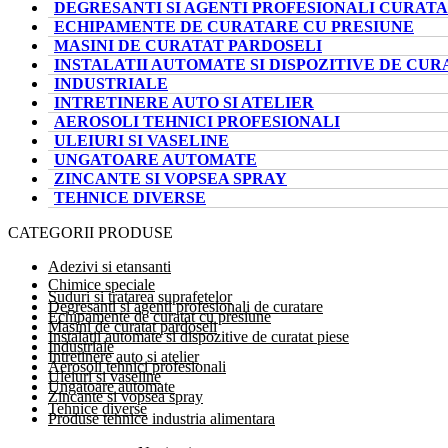
DEGRESANTI SI AGENTI PROFESIONALI CURAT
ECHIPAMENTE DE CURATARE CU PRESIUNE
MASINI DE CURATAT PARDOSELI
INSTALATII AUTOMATE SI DISPOZITIVE DE CUR
INDUSTRIALE
INTRETINERE AUTO SI ATELIER
AEROSOLI TEHNICI PROFESIONALI
ULEIURI SI VASELINE
UNGATOARE AUTOMATE
ZINCANTE SI VOPSEA SPRAY
TEHNICE DIVERSE
CATEGORII PRODUSE
Adezivi si etansanti
Chimice speciale
Suduri si tratarea suprafetelor
Degresanti si agenti profesionali de curatare
Echipamente de curatat cu presiune
Masini de curatat pardoseli
Instalatii automate si dispozitive de curatat piese
Industriale
Intretinere auto si atelier
Aerosoli tehnici profesionali
Uleiuri si vaseline
Ungatoare automate
Zincante si vopsea spray
Tehnice diverse
Produse tehnice industria alimentara