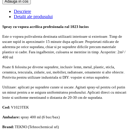
Adauga in cos
Descriere
Detalii ale produsului
Spray cu vopsea acrilica profesionala ral 1023 lucios
Este o vopsea polivalenta destinata utilizarii interioare si exterioare. Timp de
uscare rapid in aproximativ 15 minute dupa aplicare. Proprietati ridicate de
aderenta pe orice suprafata, chiar si pe suprafete dificile precum materiale
plastice si cadre. Fara ingalbenire, culoarea se mentine in timp. Acoperire: 2m² /
400 ml
Poate fi folosita pe diverse suprafete, inclusiv lemn, metal, plastic, sticla,
ceramica, tencuiala, zidarie, usi, mobilier, radiatoare, ornamente si alte obiecte.
Potrivita pentru utilizare industriala si DIY: vopsire si retus suprafete.
Utilizare: aplicati pe suprafete curate si uscate. Agitati spray-ul pentru cel putin
un minut pentru a se asigura uniformitatea produsului. Aplicati direct cu miscari
lente si uniforme mentinand o distanta de 20-30 cm de suprafata.
Cod:
V1023TEK
Ambalare:
spray 400 ml (6 buc/bax)
Brand:
TEKNO (Tehnochemical srl)