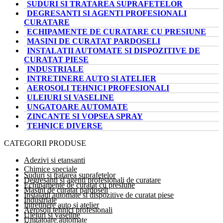
SUDURI SI TRATAREA SUPRAFETELOR
DEGRESANTI SI AGENTI PROFESIONALI
CURATARE
ECHIPAMENTE DE CURATARE CU PRESIUNE
MASINI DE CURATAT PARDOSELI
INSTALATII AUTOMATE SI DISPOZITIVE DE
CURATAT PIESE
INDUSTRIALE
INTRETINERE AUTO SI ATELIER
AEROSOLI TEHNICI PROFESIONALI
ULEIURI SI VASELINE
UNGATOARE AUTOMATE
ZINCANTE SI VOPSEA SPRAY
TEHNICE DIVERSE
CATEGORII PRODUSE
Adezivi si etansanti
Chimice speciale
Suduri si tratarea suprafetelor
Degresanti si agenti profesionali de curatare
Echipamente de curatat cu presiune
Masini de curatat pardoseli
Instalatii automate si dispozitive de curatat piese
Industriale
Intretinere auto si atelier
Aerosoli tehnici profesionali
Uleiuri si vaseline
Ungatoare automate