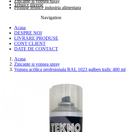
Zincante si vopsea spray
Tehnice diverse
Produse tehnice industria alimentara
Navigation
0774.457.328
Acasa
DESPRE NOI
LIVRARE PRODUSE
CONT CLIENT
DATE DE CONTACT
Acasa
Zincante si vopsea spray
Vopsea acrilica profesionala RAL 1023 galben trafic 400 ml