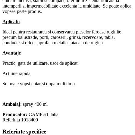
culoare inchisa, stabil si compact, oferind rezistenta ridicata la
intemperii si impermeabilitate excelenta la umiditate. Se poate aplica
vopsea peste produs.
Aplicatii
Ideal pentru restaurarea si conservarea pieselor feroase ruginite
precum balustrade, porti, caroserii, grinzi, rezervoare, tabla,
conducte si orice suprafata metalica atacata de rugina.
Avantaje
Practic, gata de utilizare, usor de aplicat.
Actiune rapida.
Se poate vopsi chiar si dupa mult timp.
Ambalaj:
spray 400 ml
Producator:
CAMP srl Italia
Referinta
1018400
Referinte specifice