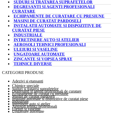
SUDURI SI TRATAREA SUPRAFETELOR
DEGRESANTI SI AGENTI PROFESIONALI
CURATARE
ECHIPAMENTE DE CURATARE CU PRESIUNE
MASINI DE CURATAT PARDOSELI
INSTALATII AUTOMATE SI DISPOZITIVE DE
CURATAT PIESE
INDUSTRIALE
INTRETINERE AUTO SI ATELIER
AEROSOLI TEHNICI PROFESIONALI
ULEIURI SI VASELINE
UNGATOARE AUTOMATE
ZINCANTE SI VOPSEA SPRAY
TEHNICE DIVERSE
CATEGORII PRODUSE
Adezivi si etansanti
Chimice speciale
Suduri si tratarea suprafetelor
Degresanti si agenti profesionali de curatare
Echipamente de curatat cu presiune
Masini de curatat pardoseli
Instalatii automate si dispozitive de curatat piese
Industriale
Intretinere auto si atelier
Aerosoli tehnici profesionali
Uleiuri si vaseline
Ungatoare automate