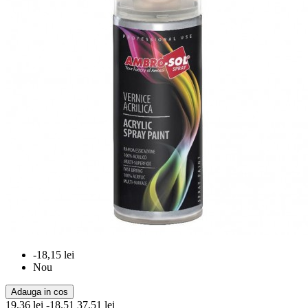
-18,15 lei
Nou
Adauga in cos
19,36 lei
-18.51
37,51 lei