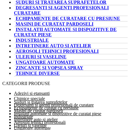
SUDURI SI TRATAREA SUPRAFETELOR
DEGRESANTI SI AGENTI PROFESIONALI
CURATARE
ECHIPAMENTE DE CURATARE CU PRESIUNE
MASINI DE CURATAT PARDOSELI
INSTALATII AUTOMATE SI DISPOZITIVE DE
CURATAT PIESE
INDUSTRIALE
INTRETINERE AUTO SI ATELIER
AEROSOLI TEHNICI PROFESIONALI
ULEIURI SI VASELINE
UNGATOARE AUTOMATE
ZINCANTE SI VOPSEA SPRAY
TEHNICE DIVERSE
CATEGORII PRODUSE
Adezivi si etansanti
Chimice speciale
Suduri si tratarea suprafetelor
Degresanti si agenti profesionali de curatare
Echipamente de curatat cu presiune
Masini de curatat pardoseli
Instalatii automate si dispozitive de curatat piese
Industriale
Intretinere auto si atelier
Aerosoli tehnici profesionali
Uleiuri si vaseline
Ungatoare automate