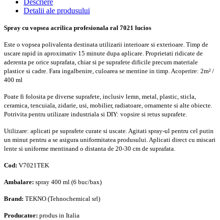
Descriere
Detalii ale produsului
Spray cu vopsea acrilica profesionala ral 7021 lucios
Este o vopsea polivalenta destinata utilizarii interioare si exterioare. Timp de
uscare rapid in aproximativ 15 minute dupa aplicare. Proprietati ridicate de
aderenta pe orice suprafata, chiar si pe suprafete dificile precum materiale
plastice si cadre. Fara ingalbenire, culoarea se mentine in timp. Acoperire: 2m² /
400 ml
Poate fi folosita pe diverse suprafete, inclusiv lemn, metal, plastic, sticla,
ceramica, tencuiala, zidarie, usi, mobilier, radiatoare, ornamente si alte obiecte.
Potrivita pentru utilizare industriala si DIY: vopsire si retus suprafete.
Utilizare: aplicati pe suprafete curate si uscate. Agitati spray-ul pentru cel putin
un minut pentru a se asigura uniformitatea produsului. Aplicati direct cu miscari
lente si uniforme mentinand o distanta de 20-30 cm de suprafata.
Cod:
V7021TEK
Ambalare:
spray 400 ml (6 buc/bax)
Brand:
TEKNO (Tehnochemical srl)
Producator:
produs in Italia