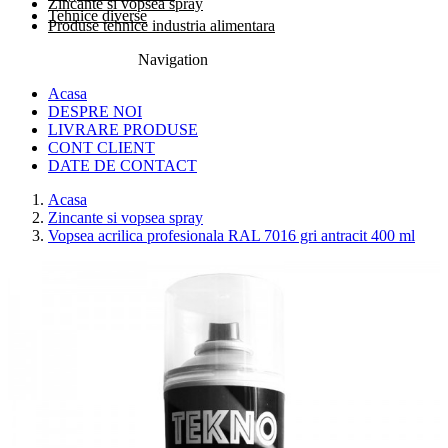
Zincante si vopsea spray
Tehnice diverse
Produse tehnice industria alimentara
Navigation
0774.457.328
Acasa
DESPRE NOI
LIVRARE PRODUSE
CONT CLIENT
DATE DE CONTACT
Acasa
Zincante si vopsea spray
Vopsea acrilica profesionala RAL 7016 gri antracit 400 ml