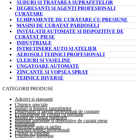
SUDURI SI TRATAREA SUPRAFETELOR
DEGRESANTI SI AGENTI PROFESIONALI
CURATARE
ECHIPAMENTE DE CURATARE CU PRESIUNE
MASINI DE CURATAT PARDOSELI
INSTALATII AUTOMATE SI DISPOZITIVE DE
CURATAT PIESE
INDUSTRIALE
INTRETINERE AUTO SI ATELIER
AEROSOLI TEHNICI PROFESIONALI
ULEIURI SI VASELINE
UNGATOARE AUTOMATE
ZINCANTE SI VOPSEA SPRAY
TEHNICE DIVERSE
CATEGORII PRODUSE
Adezivi si etansanti
Chimice speciale
Suduri si tratarea suprafetelor
Degresanti si agenti profesionali de curatare
Echipamente de curatat cu presiune
Masini de curatat pardoseli
Instalatii automate si dispozitive de curatat piese
Industriale
Intretinere auto si atelier
Aerosoli tehnici profesionali
Uleiuri si vaseline
Ungatoare automate