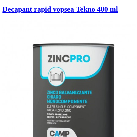
Decapant rapid vopsea Tekno 400 ml