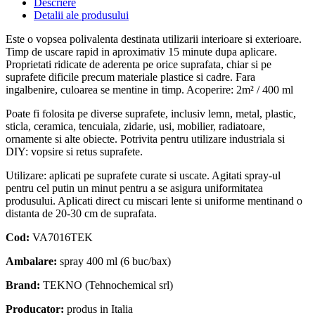
Descriere
Detalii ale produsului
Este o vopsea polivalenta destinata utilizarii interioare si exterioare.
Timp de uscare rapid in aproximativ 15 minute dupa aplicare.
Proprietati ridicate de aderenta pe orice suprafata, chiar si pe
suprafete dificile precum materiale plastice si cadre. Fara
ingalbenire, culoarea se mentine in timp. Acoperire: 2m² / 400 ml
Poate fi folosita pe diverse suprafete, inclusiv lemn, metal, plastic,
sticla, ceramica, tencuiala, zidarie, usi, mobilier, radiatoare,
ornamente si alte obiecte. Potrivita pentru utilizare industriala si
DIY: vopsire si retus suprafete.
Utilizare: aplicati pe suprafete curate si uscate. Agitati spray-ul
pentru cel putin un minut pentru a se asigura uniformitatea
produsului. Aplicati direct cu miscari lente si uniforme mentinand o
distanta de 20-30 cm de suprafata.
Cod:
VA7016TEK
Ambalare:
spray 400 ml (6 buc/bax)
Brand:
TEKNO (Tehnochemical srl)
Producator:
produs in Italia