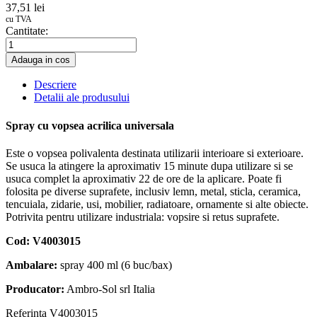
37,51 lei
cu TVA
Cantitate:
Adauga in cos
Descriere
Detalii ale produsului
Spray cu vopsea acrilica universala
Este o vopsea polivalenta destinata utilizarii interioare si exterioare.
Se usuca la atingere la aproximativ 15 minute dupa utilizare si se
usuca complet la aproximativ 22 de ore de la aplicare. Poate fi
folosita pe diverse suprafete, inclusiv lemn, metal, sticla, ceramica,
tencuiala, zidarie, usi, mobilier, radiatoare, ornamente si alte obiecte.
Potrivita pentru utilizare industriala: vopsire si retus suprafete.
Cod: V4003015
Ambalare:
spray 400 ml (6 buc/bax)
Producator:
Ambro-Sol srl Italia
Referinta
V4003015