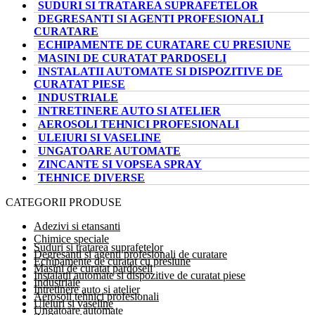
SUDURI SI TRATAREA SUPRAFETELOR
DEGRESANTI SI AGENTI PROFESIONALI
CURATARE
ECHIPAMENTE DE CURATARE CU PRESIUNE
MASINI DE CURATAT PARDOSELI
INSTALATII AUTOMATE SI DISPOZITIVE DE
CURATAT PIESE
INDUSTRIALE
INTRETINERE AUTO SI ATELIER
AEROSOLI TEHNICI PROFESIONALI
ULEIURI SI VASELINE
UNGATOARE AUTOMATE
ZINCANTE SI VOPSEA SPRAY
TEHNICE DIVERSE
CATEGORII PRODUSE
Adezivi si etansanti
Chimice speciale
Suduri si tratarea suprafetelor
Degresanti si agenti profesionali de curatare
Echipamente de curatat cu presiune
Masini de curatat pardoseli
Instalatii automate si dispozitive de curatat piese
Industriale
Intretinere auto si atelier
Aerosoli tehnici profesionali
Uleiuri si vaseline
Ungatoare automate