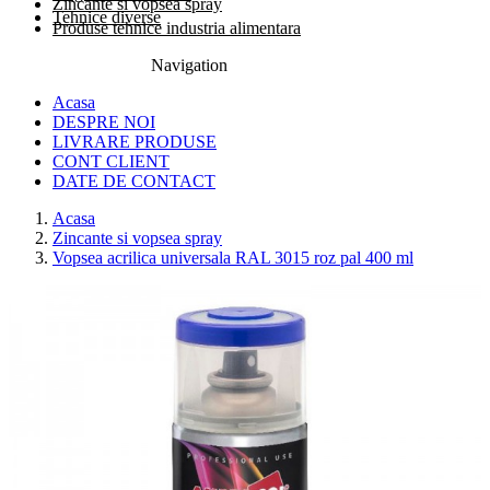
Zincante si vopsea spray
Tehnice diverse
Produse tehnice industria alimentara
Navigation
0774.457.328
Acasa
DESPRE NOI
LIVRARE PRODUSE
CONT CLIENT
DATE DE CONTACT
Acasa
Zincante si vopsea spray
Vopsea acrilica universala RAL 3015 roz pal 400 ml