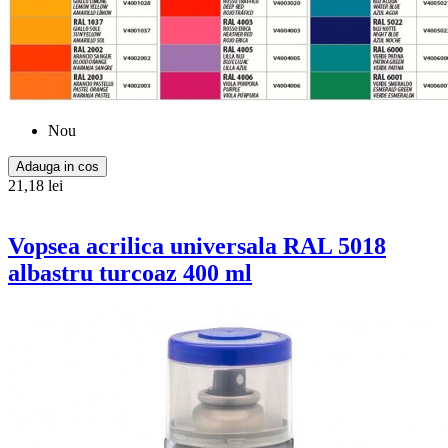
Nou
Adauga in cos
21,18 lei
Vopsea acrilica universala RAL 5018
albastru turcoaz 400 ml