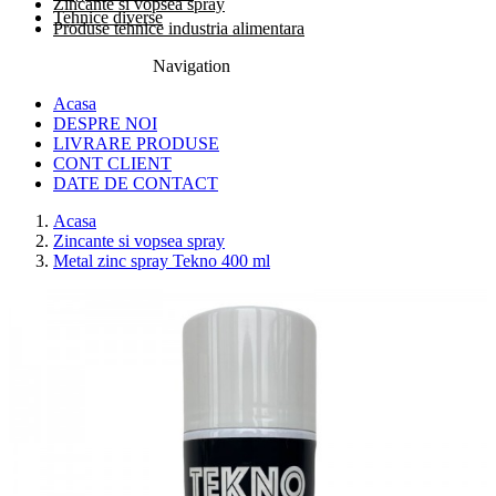
Zincante si vopsea spray
Tehnice diverse
Produse tehnice industria alimentara
Navigation
0774.457.328
Acasa
DESPRE NOI
LIVRARE PRODUSE
CONT CLIENT
DATE DE CONTACT
Acasa
Zincante si vopsea spray
Metal zinc spray Tekno 400 ml