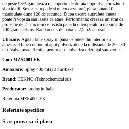
de peste 98% garanteaza o acoperire de durata impotriva coroziunii
si oxidarii. Se usuca repede si nu creeaza praf, piesa putand fi
manipulata dupa 120 de secunde. Dupa uscare suprafata tratata
poate fi vopsita sau lasata ca atare. Performanta: creeaza un strat de
protectie de 21 microni ce rezista pana la o temperatura maxima de
700 grade celsius. Randament: de pana la 2,5m2/ aerosol.
Utilizare:
Agitați bine spray-ul pana ce bilele din interior au
amestecat bine continutul apoi pulverizati de la o distanta de 20 - 30
cm. Valva poate fi rotita pentru a se pulveriza orizontal sau vertical.
Cod: MZS400TEK
Ambalare:
Spray 400 ml (12 buc/bax)
Brand:
TEKNO (Tehnochemical srl)
Producator:
produs in Italia
Referinta
MZS400TEK
Referinte specifice
S-ar putea sa-ti placa