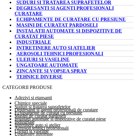
SUDURI SI TRATAREA SUPRAFETELOR
DEGRESANTI SI AGENTI PROFESIONALI
CURATARE
ECHIPAMENTE DE CURATARE CU PRESIUNE
MASINI DE CURATAT PARDOSELI
INSTALATII AUTOMATE SI DISPOZITIVE DE
CURATAT PIESE
INDUSTRIALE
INTRETINERE AUTO SI ATELIER
AEROSOLI TEHNICI PROFESIONALI
ULEIURI SI VASELINE
UNGATOARE AUTOMATE
ZINCANTE SI VOPSEA SPRAY
TEHNICE DIVERSE
CATEGORII PRODUSE
Adezivi si etansanti
Chimice speciale
Suduri si tratarea suprafetelor
Degresanti si agenti profesionali de curatare
Echipamente de curatat cu presiune
Masini de curatat pardoseli
Instalatii automate si dispozitive de curatat piese
Industriale
Intretinere auto si atelier
Aerosoli tehnici profesionali
Uleiuri si vaseline
Ungatoare automate