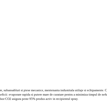
re, subansabluri si piese mecanice, mentenanta industriala utilaje si echipamente. Car
eneficii: evaporare rapida si putere mare de curatare pentru a minimiza timpul de nefu
lsor CO2 asigura peste 95% produs activ in recipientul spray.