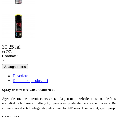
30,25 lei
cu TVA
Cantitate:
Adauga in cos
Descriere
Detalii ale produsului
Spray de curatare CRC Brakleen 20
Agent de curatare puternic cu uscare rapida pentru: piesele de la sistemul de frana
scartaitul de la franele cu disc, sigur pe toate suprafetele metalice, nu pateaza. B
contaminantilor, tehnologie de pulverizare la 360° usor de manevrat, gazul propu
Cod: 32757