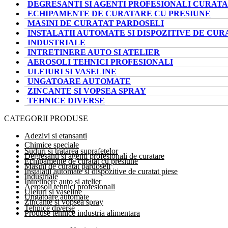
DEGRESANTI SI AGENTI PROFESIONALI CURAT
ECHIPAMENTE DE CURATARE CU PRESIUNE
MASINI DE CURATAT PARDOSELI
INSTALATII AUTOMATE SI DISPOZITIVE DE CUR
INDUSTRIALE
INTRETINERE AUTO SI ATELIER
AEROSOLI TEHNICI PROFESIONALI
ULEIURI SI VASELINE
UNGATOARE AUTOMATE
ZINCANTE SI VOPSEA SPRAY
TEHNICE DIVERSE
CATEGORII PRODUSE
Adezivi si etansanti
Chimice speciale
Suduri si tratarea suprafetelor
Degresanti si agenti profesionali de curatare
Echipamente de curatat cu presiune
Masini de curatat pardoseli
Instalatii automate si dispozitive de curatat piese
Industriale
Intretinere auto si atelier
Aerosoli tehnici profesionali
Uleiuri si vaseline
Ungatoare automate
Zincante si vopsea spray
Tehnice diverse
Produse tehnice industria alimentara