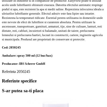
utilizare in industrie si in companiile de productie. EasyFlow poate fi utilizat
acolo unde lubrifiantii obisnuiti esueaza. Datorita efectului antistatic respinge
praful si apa, este rezistent la apa si medii saline. Reprezinta inlocuirea ideala a
uleiurilor lubrifiante generale. Efectul adeziv este fara lipire sau intarire.
Rezistenta la temperaturi ridicate. Esential pentru utilizarea in domeniile unde
este nevoie de efect de lubrifiere si curatenie absoluta.
Pentru utilizare la
ascensoare, transportoare, garnituri, armaturi, tije, sine de culisare, lanturi, roti
dintate, roti, cabluri, incuietori si balamale, unitati de taiere, prelucrarea
lemnului si prelucrarea hartiei, lucrari in constructii, cariere, inginerie agricola
si municipala. Produsul are proprietati de conservare si protectie.
Cod:
2050245
Ambalare: spray 500 ml (12 buc/bax)
Producator: IBS Scherer GmbH
Referinta
2050245
Referinte specifice
S-ar putea sa-ti placa