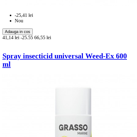
-25,41 lei
Nou
Adauga in cos
41,14 lei
-25.55
66,55 lei
Spray insecticid universal Weed-Ex 600
ml