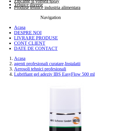
Zincante si vopsea spray
Tehnice diverse
Produse tehnice industria alimentara
Navigation
0774.457.328
Acasa
DESPRE NOI
LIVRARE PRODUSE
CONT CLIENT
DATE DE CONTACT
Acasa
agenti profesionali curatare,Instalatii
Aerosoli tehnici profesionali
Lubrifiant gel adeziv IBS EasyFlow 500 ml