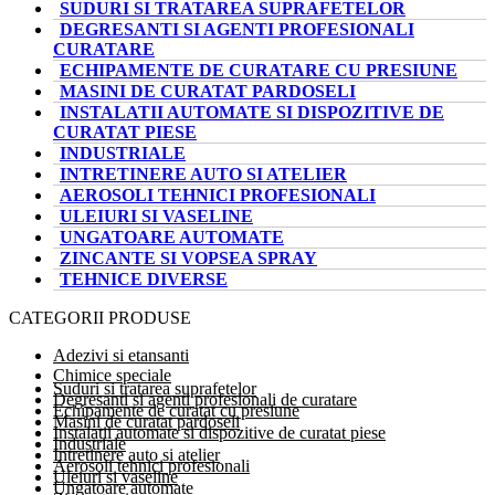
SUDURI SI TRATAREA SUPRAFETELOR
DEGRESANTI SI AGENTI PROFESIONALI
CURATARE
ECHIPAMENTE DE CURATARE CU PRESIUNE
MASINI DE CURATAT PARDOSELI
INSTALATII AUTOMATE SI DISPOZITIVE DE
CURATAT PIESE
INDUSTRIALE
INTRETINERE AUTO SI ATELIER
AEROSOLI TEHNICI PROFESIONALI
ULEIURI SI VASELINE
UNGATOARE AUTOMATE
ZINCANTE SI VOPSEA SPRAY
TEHNICE DIVERSE
CATEGORII PRODUSE
Adezivi si etansanti
Chimice speciale
Suduri si tratarea suprafetelor
Degresanti si agenti profesionali de curatare
Echipamente de curatat cu presiune
Masini de curatat pardoseli
Instalatii automate si dispozitive de curatat piese
Industriale
Intretinere auto si atelier
Aerosoli tehnici profesionali
Uleiuri si vaseline
Ungatoare automate