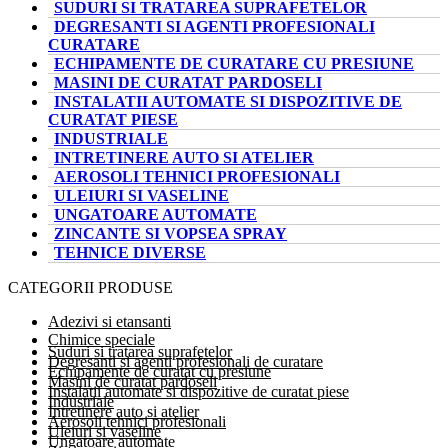
SUDURI SI TRATAREA SUPRAFETELOR
DEGRESANTI SI AGENTI PROFESIONALI
CURATARE
ECHIPAMENTE DE CURATARE CU PRESIUNE
MASINI DE CURATAT PARDOSELI
INSTALATII AUTOMATE SI DISPOZITIVE DE
CURATAT PIESE
INDUSTRIALE
INTRETINERE AUTO SI ATELIER
AEROSOLI TEHNICI PROFESIONALI
ULEIURI SI VASELINE
UNGATOARE AUTOMATE
ZINCANTE SI VOPSEA SPRAY
TEHNICE DIVERSE
CATEGORII PRODUSE
Adezivi si etansanti
Chimice speciale
Suduri si tratarea suprafetelor
Degresanti si agenti profesionali de curatare
Echipamente de curatat cu presiune
Masini de curatat pardoseli
Instalatii automate si dispozitive de curatat piese
Industriale
Intretinere auto si atelier
Aerosoli tehnici profesionali
Uleiuri si vaseline
Ungatoare automate