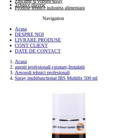
Zincante si vopsea spray
Tehnice diverse
Produse tehnice industria alimentara
Navigation
0774.457.328
Acasa
DESPRE NOI
LIVRARE PRODUSE
CONT CLIENT
DATE DE CONTACT
Acasa
agenti profesionali curatare,Instalatii
Aerosoli tehnici profesionali
Spray multifunctional IBS Multifix 500 ml