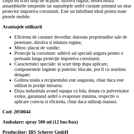
Dupa un scurt timp de acţiune, dizolva rugina, deblocheaza
ansamblurile intepenite iar suprafeţele astfel curatate primind un strat
protector impotriva coroziunii. Este un lubrifiant ideal pentru toate
piesele mobile.
Avantajele utilizarii
Eficienta de curatare dovedita: datorata proprietatilor sale de
penetrare, dizolva si inlatura rugina;
Miros: placut de vanilie;
Protecţie la coroziune: aditivii sai speciali asigura pentru o
perioada lunga protecţie impotriva coroziunii;
Caracteristici speciale: in scurt timp dupa aplicare,
componentele ruginite şi puternic blocate, pot fi cu usurinta
detaşate;
Golirea totala a recipientului este asigurata, chiar daca este
utilizat in poziţie intoarsa;
Duza industriala avand supapa cu bila, dotata cu pulverizator
extins, garantand astfel o evaporare minima, respectiv o
aplicare corecta si eficienta, chiar daca utilizaţi manusi.
Cod: 2050044
Ambalare: spray 500 ml (12 buc/bax)
Producător: IBS Scherer GmbH