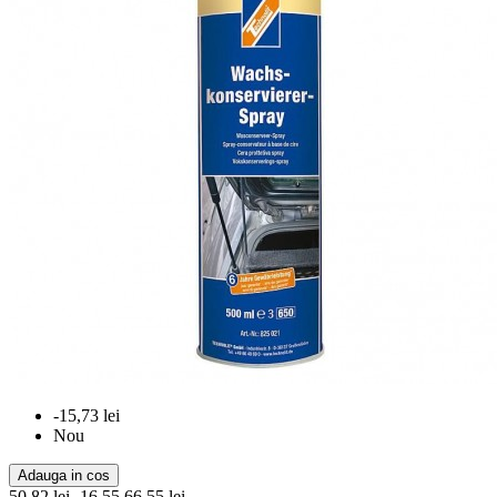
-15,73 lei
Nou
Adauga in cos
50,82 lei
-16.55
66,55 lei