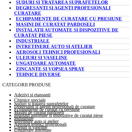
SUDURI SI TRATAREA SUPRAFETELOR
DEGRESANTI SI AGENTI PROFESIONALI
CURATARE
ECHIPAMENTE DE CURATARE CU PRESIUNE
MASINI DE CURATAT PARDOSELI
INSTALATII AUTOMATE SI DISPOZITIVE DE
CURATAT PIESE
INDUSTRIALE
INTRETINERE AUTO SI ATELIER
AEROSOLI TEHNICI PROFESIONALI
ULEIURI SI VASELINE
UNGATOARE AUTOMATE
ZINCANTE SI VOPSEA SPRAY
TEHNICE DIVERSE
CATEGORII PRODUSE
Adezivi si etansanti
Chimice speciale
Suduri si tratarea suprafetelor
Degresanti si agenti profesionali de curatare
Echipamente de curatat cu presiune
Masini de curatat pardoseli
Instalatii automate si dispozitive de curatat piese
Industriale
Intretinere auto si atelier
Aerosoli tehnici profesionali
Uleiuri si vaseline
Ungatoare automate