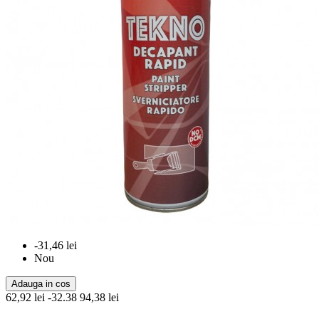
-31,46 lei
Nou
Adauga in cos
62,92 lei
-32.38
94,38 lei