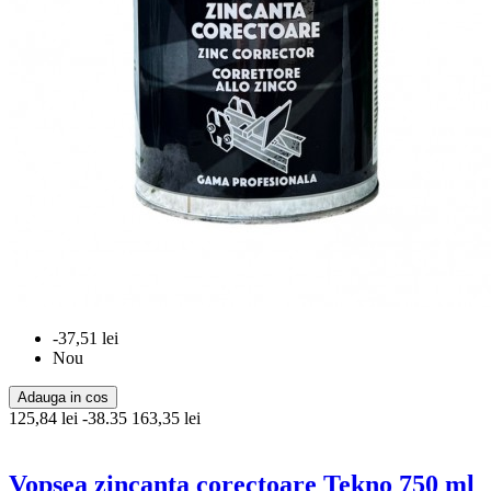
-37,51 lei
Nou
Adauga in cos
125,84 lei
-38.35
163,35 lei
Vopsea zincanta corectoare Tekno 750 ml