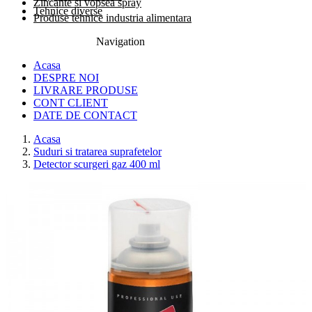
Zincante si vopsea spray
Tehnice diverse
Produse tehnice industria alimentara
Navigation
0774.457.328
Acasa
DESPRE NOI
LIVRARE PRODUSE
CONT CLIENT
DATE DE CONTACT
Acasa
Suduri si tratarea suprafetelor
Detector scurgeri gaz 400 ml