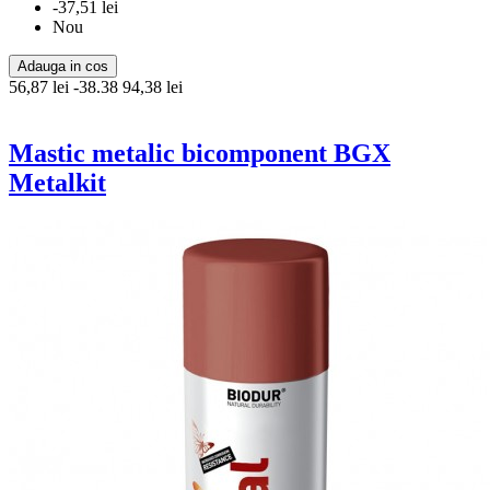
-37,51 lei
Nou
Adauga in cos
56,87 lei
-38.38
94,38 lei
Mastic metalic bicomponent BGX
Metalkit