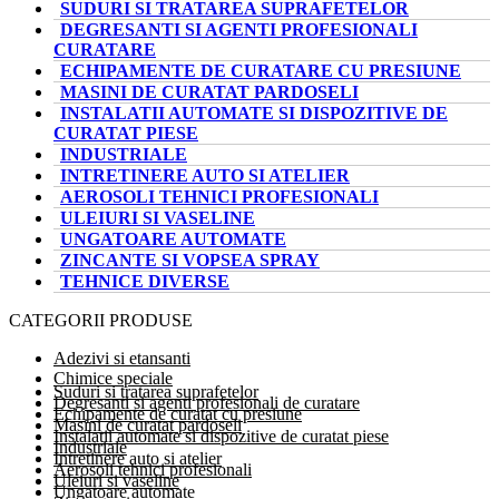
SUDURI SI TRATAREA SUPRAFETELOR
DEGRESANTI SI AGENTI PROFESIONALI
CURATARE
ECHIPAMENTE DE CURATARE CU PRESIUNE
MASINI DE CURATAT PARDOSELI
INSTALATII AUTOMATE SI DISPOZITIVE DE
CURATAT PIESE
INDUSTRIALE
INTRETINERE AUTO SI ATELIER
AEROSOLI TEHNICI PROFESIONALI
ULEIURI SI VASELINE
UNGATOARE AUTOMATE
ZINCANTE SI VOPSEA SPRAY
TEHNICE DIVERSE
CATEGORII PRODUSE
Adezivi si etansanti
Chimice speciale
Suduri si tratarea suprafetelor
Degresanti si agenti profesionali de curatare
Echipamente de curatat cu presiune
Masini de curatat pardoseli
Instalatii automate si dispozitive de curatat piese
Industriale
Intretinere auto si atelier
Aerosoli tehnici profesionali
Uleiuri si vaseline
Ungatoare automate