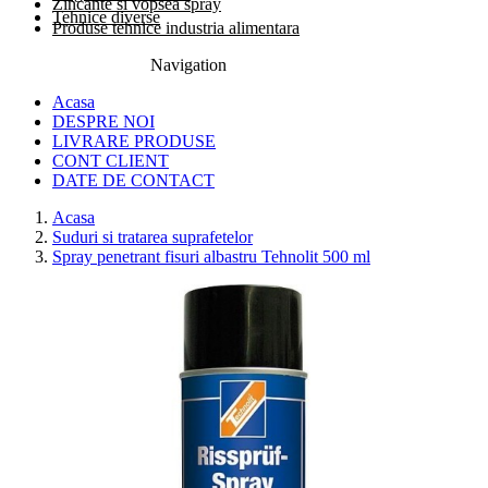
Zincante si vopsea spray
Tehnice diverse
Produse tehnice industria alimentara
Navigation
0774.457.328
Acasa
DESPRE NOI
LIVRARE PRODUSE
CONT CLIENT
DATE DE CONTACT
Acasa
Suduri si tratarea suprafetelor
Spray penetrant fisuri albastru Tehnolit 500 ml