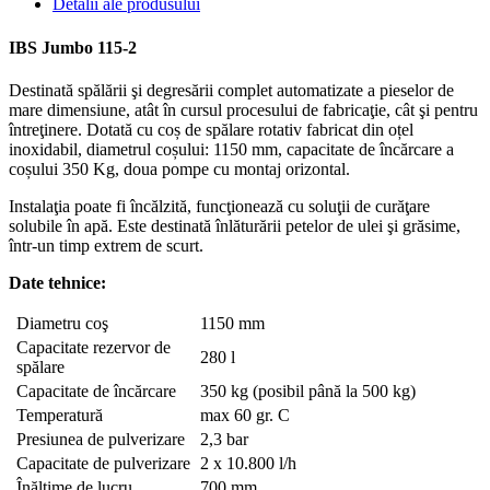
Detalii ale produsului
IBS Jumbo 115-2
Destinată spălării şi degresării complet automatizate a pieselor de
mare dimensiune, atât în cursul procesului de fabricaţie, cât şi pentru
întreţinere. Dotată cu coș de spălare rotativ fabricat din oțel
inoxidabil, diametrul coșului: 1150 mm, capacitate de încărcare a
coșului 350 Kg, doua pompe cu montaj orizontal.
Instalaţia poate fi încălzită, funcţionează cu soluţii de curăţare
solubile în apă. Este destinată înlăturării petelor de ulei şi grăsime,
într-un timp extrem de scurt.
Date tehnice:
Diametru coş
1150 mm
Capacitate rezervor de
280 l
spălare
Capacitate de încărcare
350 kg (posibil până la 500 kg)
Temperatură
max 60 gr. C
Presiunea de pulverizare
2,3 bar
Capacitate de pulverizare
2 x 10.800 l/h
Înălţime de lucru
700 mm