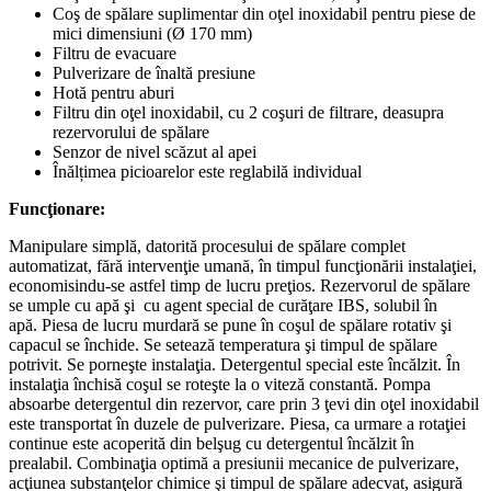
Coş de spălare suplimentar din oţel inoxidabil pentru piese de
mici dimensiuni (Ø 170 mm)
Filtru de evacuare
Pulverizare de înaltă presiune
Hotă pentru aburi
Filtru din oţel inoxidabil, cu 2 coşuri de filtrare, deasupra
rezervorului de spălare
Senzor de nivel scăzut al apei
Înălțimea picioarelor este reglabilă individual
Funcţionare:
Manipulare simplă, datorită procesului de spălare complet
automatizat, fără intervenţie umană, în timpul funcţionării instalaţiei,
economisindu-se astfel timp de lucru preţios. Rezervorul de spălare
se umple cu apă şi cu agent special de curăţare IBS, solubil în
apă. Piesa de lucru murdară se pune în coşul de spălare rotativ şi
capacul se închide. Se setează temperatura şi timpul de spălare
potrivit. Se porneşte instalaţia. Detergentul special este încălzit. În
instalaţia închisă coşul se roteşte la o viteză constantă. Pompa
absoarbe detergentul din rezervor, care prin 3 ţevi din oţel inoxidabil
este transportat în duzele de pulverizare. Piesa, ca urmare a rotaţiei
continue este acoperită din belşug cu detergentul încălzit în
prealabil. Combinaţia optimă a presiunii mecanice de pulverizare,
acţiunea substanţelor chimice şi timpul de spălare adecvat, asigură