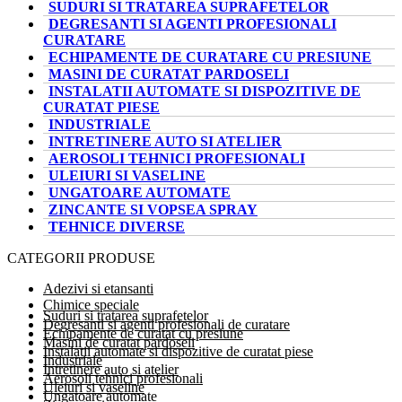
SUDURI SI TRATAREA SUPRAFETELOR
DEGRESANTI SI AGENTI PROFESIONALI
CURATARE
ECHIPAMENTE DE CURATARE CU PRESIUNE
MASINI DE CURATAT PARDOSELI
INSTALATII AUTOMATE SI DISPOZITIVE DE
CURATAT PIESE
INDUSTRIALE
INTRETINERE AUTO SI ATELIER
AEROSOLI TEHNICI PROFESIONALI
ULEIURI SI VASELINE
UNGATOARE AUTOMATE
ZINCANTE SI VOPSEA SPRAY
TEHNICE DIVERSE
CATEGORII PRODUSE
Adezivi si etansanti
Chimice speciale
Suduri si tratarea suprafetelor
Degresanti si agenti profesionali de curatare
Echipamente de curatat cu presiune
Masini de curatat pardoseli
Instalatii automate si dispozitive de curatat piese
Industriale
Intretinere auto si atelier
Aerosoli tehnici profesionali
Uleiuri si vaseline
Ungatoare automate