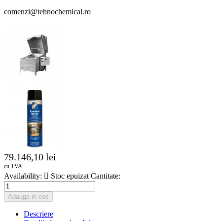
comenzi@tehnochemical.ro
79.146,10 lei
cu TVA
Availability:

Stoc epuizat
Cantitate:
Adauga in cos
Descriere