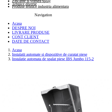
Zincante si vopsea spray
Tehnice diverse
Produse tehnice industria alimentara
Navigation
0774.457.328
Acasa
DESPRE NOI
LIVRARE PRODUSE
CONT CLIENT
DATE DE CONTACT
Acasa
Instalatii automate si dispozitive de curatat piese
Instalatie automata de spalat piese IBS Jumbo 115-2