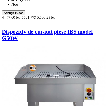
-1.119,25 lei
Nou
Adauga in cos
4.477,00 lei
-5591.773
5.596,25 lei
Dispozitiv de curatat piese IBS model
G50W