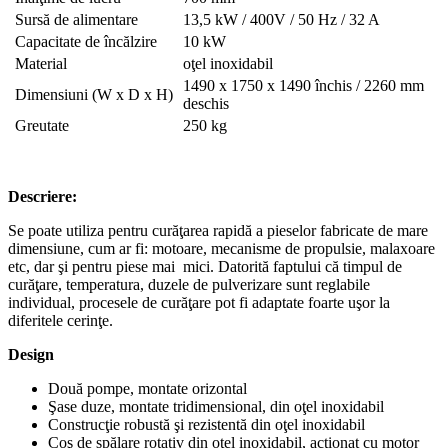
Sursă de alimentare
13,5 kW / 400V / 50 Hz / 32 A
Capacitate de încălzire
10 kW
Material
oţel inoxidabil
1490 x 1750 x 1490 închis / 2260 mm
Dimensiuni (W x D x H)
deschis
Greutate
250 kg
Descriere:
Se poate utiliza pentru curăţarea rapidă a pieselor fabricate de mare
dimensiune, cum ar fi: motoare, mecanisme de propulsie, malaxoare
etc, dar şi pentru piese mai mici. Datorită faptului că timpul de
curăţare, temperatura, duzele de pulverizare sunt reglabile
individual, procesele de curăţare pot fi adaptate foarte uşor la
diferitele cerinţe.
Design
Două pompe, montate orizontal
Şase duze, montate tridimensional, din oţel inoxidabil
Construcţie robustă şi rezistentă din oţel inoxidabil
Coş de spălare rotativ din oţel inoxidabil, acţionat cu motor