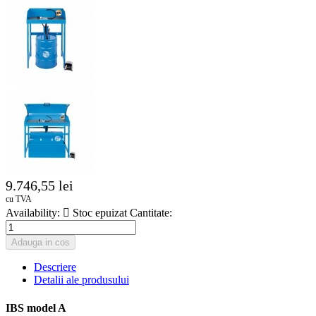
9.746,55 lei
cu TVA
Availability:

Stoc epuizat
Cantitate:
Adauga in cos
Descriere
Detalii ale produsului
IBS model A