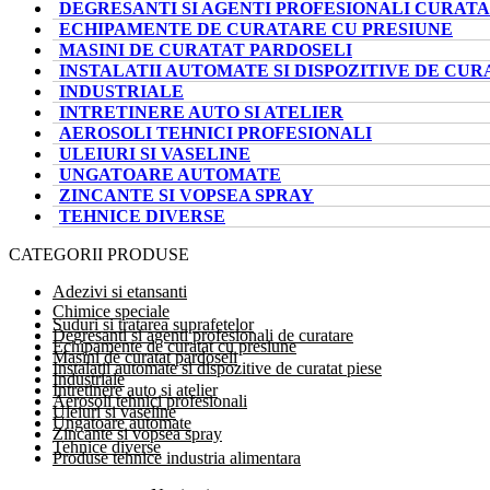
DEGRESANTI SI AGENTI PROFESIONALI CURAT
ECHIPAMENTE DE CURATARE CU PRESIUNE
MASINI DE CURATAT PARDOSELI
INSTALATII AUTOMATE SI DISPOZITIVE DE CUR
INDUSTRIALE
INTRETINERE AUTO SI ATELIER
AEROSOLI TEHNICI PROFESIONALI
ULEIURI SI VASELINE
UNGATOARE AUTOMATE
ZINCANTE SI VOPSEA SPRAY
TEHNICE DIVERSE
CATEGORII PRODUSE
Adezivi si etansanti
Chimice speciale
Suduri si tratarea suprafetelor
Degresanti si agenti profesionali de curatare
Echipamente de curatat cu presiune
Masini de curatat pardoseli
Instalatii automate si dispozitive de curatat piese
Industriale
Intretinere auto si atelier
Aerosoli tehnici profesionali
Uleiuri si vaseline
Ungatoare automate
Zincante si vopsea spray
Tehnice diverse
Produse tehnice industria alimentara