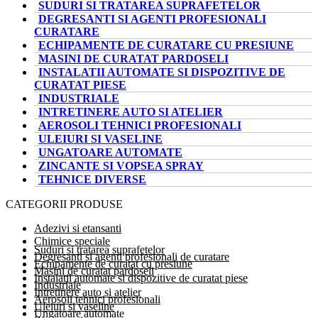
SUDURI SI TRATAREA SUPRAFETELOR
DEGRESANTI SI AGENTI PROFESIONALI
CURATARE
ECHIPAMENTE DE CURATARE CU PRESIUNE
MASINI DE CURATAT PARDOSELI
INSTALATII AUTOMATE SI DISPOZITIVE DE
CURATAT PIESE
INDUSTRIALE
INTRETINERE AUTO SI ATELIER
AEROSOLI TEHNICI PROFESIONALI
ULEIURI SI VASELINE
UNGATOARE AUTOMATE
ZINCANTE SI VOPSEA SPRAY
TEHNICE DIVERSE
CATEGORII PRODUSE
Adezivi si etansanti
Chimice speciale
Suduri si tratarea suprafetelor
Degresanti si agenti profesionali de curatare
Echipamente de curatat cu presiune
Masini de curatat pardoseli
Instalatii automate si dispozitive de curatat piese
Industriale
Intretinere auto si atelier
Aerosoli tehnici profesionali
Uleiuri si vaseline
Ungatoare automate