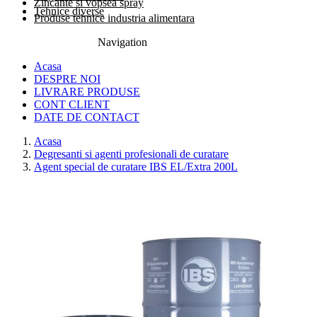
Zincante si vopsea spray
Tehnice diverse
Produse tehnice industria alimentara
Navigation
0774.457.328
Acasa
DESPRE NOI
LIVRARE PRODUSE
CONT CLIENT
DATE DE CONTACT
Acasa
Degresanti si agenti profesionali de curatare
Agent special de curatare IBS EL/Extra 200L