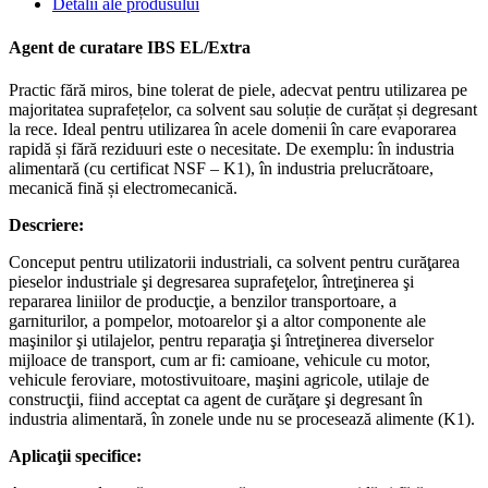
Detalii ale produsului
Agent de curatare IBS EL/Extra
Practic fără miros, bine tolerat de piele, adecvat pentru utilizarea pe
majoritatea suprafețelor, ca solvent sau soluție de curățat și degresant
la rece. Ideal pentru utilizarea în acele domenii în care evaporarea
rapidă și fără reziduuri este o necesitate. De exemplu: în industria
alimentară (cu certificat NSF – K1), în industria prelucrătoare,
mecanică fină și electromecanică.
Descriere:
Conceput pentru utilizatorii industriali, ca solvent pentru curăţarea
pieselor industriale şi degresarea suprafeţelor, întreţinerea şi
repararea liniilor de producţie, a benzilor transportoare, a
garniturilor, a pompelor, motoarelor şi a altor componente ale
maşinilor şi utilajelor, pentru reparaţia şi întreţinerea diverselor
mijloace de transport, cum ar fi: camioane, vehicule cu motor,
vehicule feroviare, motostivuitoare, maşini agricole, utilaje de
construcţii, fiind acceptat ca agent de curăţare şi degresant în
industria alimentară, în zonele unde nu se procesează alimente (K1).
Aplicaţii specifice: