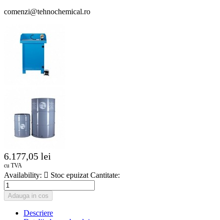
comenzi@tehnochemical.ro
6.177,05 lei
cu TVA
Availability:

Stoc epuizat
Cantitate:
Adauga in cos
Descriere