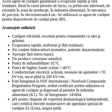
Acest agent de curăţare garantează o evaporare rapidă şi fără
reziduuri. Ideal în cazul pieselor de lucru, cu prelucrare ulterioară, de
exemplu în zona de producţie, în industria alimentară, în mecanica
de precizie, în electromecanică etc. Se utilizează ca agent de curățare
pentru dispozitivele de curățat piese IBS.
Avantajele utilizării
Curăţare eficientă, excelent pentru contaminări cu ulei şi
grăsimi;
Evaporarea rapidă, uniformă şi fără reziduuri;
Nu conține hidrocarburi aromatice, puternic dezaromatizat;
Aproape fără miros (uşor);
Nu produce coroziune metalică;
Punct de inflamabilitate: 61°C
Punct de îngheț: foarte scăzut <-40°C
Conductivitate electrică: scăzută, tensiune de aprindere >70
kV/cm, uscat până la 200 kV/cm;
Este înregistrat la NSF International / Nonfood Compounds
Registration Program, având certificare pentru utilizarea ca
agent de curăţare şi degresant al pieselor în industria
alimentară (K1). Nr. de înregistrare: 145694.
pH neutru: dispune de expertiză dermatologică independentă,
care certifică efectele noninvazive ale agentului special de
curăţare EL/Extra, asupra pielii.