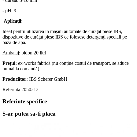
- durata: 3-10 min
- pH: 9
Aplicații:
Ideal pentru utilizarea in mașini automate de curățat piese IBS,
dispozitive de curățat piese IBS ce folosesc detergenți speciali pe
bază de apă.
Ambalaj: bidon 20 litri
Prețul:
ex-works fabrică (nu conține costul de transport, se aduce
numai la comandă)
Producător:
IBS Scherer GmbH
Referinta
2050212
Referinte specifice
S-ar putea sa-ti placa