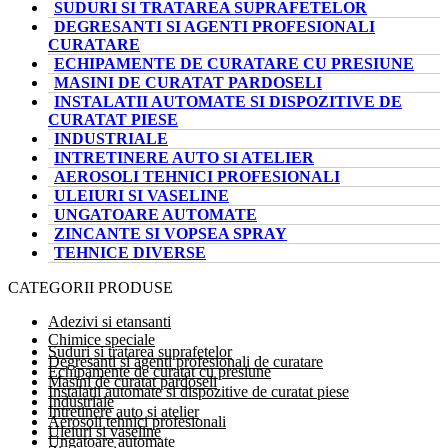
SUDURI SI TRATAREA SUPRAFETELOR
DEGRESANTI SI AGENTI PROFESIONALI
CURATARE
ECHIPAMENTE DE CURATARE CU PRESIUNE
MASINI DE CURATAT PARDOSELI
INSTALATII AUTOMATE SI DISPOZITIVE DE
CURATAT PIESE
INDUSTRIALE
INTRETINERE AUTO SI ATELIER
AEROSOLI TEHNICI PROFESIONALI
ULEIURI SI VASELINE
UNGATOARE AUTOMATE
ZINCANTE SI VOPSEA SPRAY
TEHNICE DIVERSE
CATEGORII PRODUSE
Adezivi si etansanti
Chimice speciale
Suduri si tratarea suprafetelor
Degresanti si agenti profesionali de curatare
Echipamente de curatat cu presiune
Masini de curatat pardoseli
Instalatii automate si dispozitive de curatat piese
Industriale
Intretinere auto si atelier
Aerosoli tehnici profesionali
Uleiuri si vaseline
Ungatoare automate