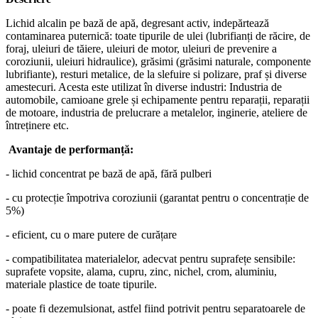
Lichid alcalin pe bază de apă, degresant activ, indepărtează
contaminarea puternică: toate tipurile de ulei (lubrifianți de răcire, de
foraj, uleiuri de tăiere, uleiuri de motor, uleiuri de prevenire a
coroziunii, uleiuri hidraulice), grăsimi (grăsimi naturale, componente
lubrifiante), resturi metalice, de la slefuire si polizare, praf și diverse
amestecuri. Acesta este utilizat în diverse industri: Industria de
automobile, camioane grele și echipamente pentru reparații, reparații
de motoare, industria de prelucrare a metalelor, inginerie, ateliere de
întreținere etc.
Avantaje de performanță:
- lichid concentrat pe bază de apă, fără pulberi
- cu protecție împotriva coroziunii (garantat pentru o concentrație de
5%)
- eficient, cu o mare putere de curățare
- compatibilitatea materialelor, adecvat pentru suprafețe sensibile:
suprafete vopsite, alama, cupru, zinc, nichel, crom, aluminiu,
materiale plastice de toate tipurile.
- poate fi dezemulsionat, astfel fiind potrivit pentru separatoarele de