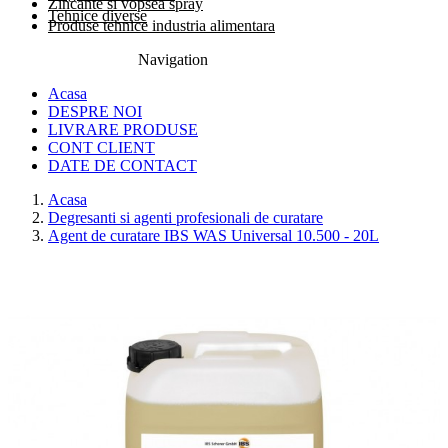
Zincante si vopsea spray
Tehnice diverse
Produse tehnice industria alimentara
Navigation
0774.457.328
Acasa
DESPRE NOI
LIVRARE PRODUSE
CONT CLIENT
DATE DE CONTACT
Acasa
Degresanti si agenti profesionali de curatare
Agent de curatare IBS WAS Universal 10.500 - 20L