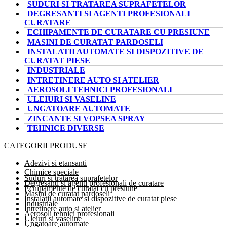
SUDURI SI TRATAREA SUPRAFETELOR
DEGRESANTI SI AGENTI PROFESIONALI
CURATARE
ECHIPAMENTE DE CURATARE CU PRESIUNE
MASINI DE CURATAT PARDOSELI
INSTALATII AUTOMATE SI DISPOZITIVE DE
CURATAT PIESE
INDUSTRIALE
INTRETINERE AUTO SI ATELIER
AEROSOLI TEHNICI PROFESIONALI
ULEIURI SI VASELINE
UNGATOARE AUTOMATE
ZINCANTE SI VOPSEA SPRAY
TEHNICE DIVERSE
CATEGORII PRODUSE
Adezivi si etansanti
Chimice speciale
Suduri si tratarea suprafetelor
Degresanti si agenti profesionali de curatare
Echipamente de curatat cu presiune
Masini de curatat pardoseli
Instalatii automate si dispozitive de curatat piese
Industriale
Intretinere auto si atelier
Aerosoli tehnici profesionali
Uleiuri si vaseline
Ungatoare automate