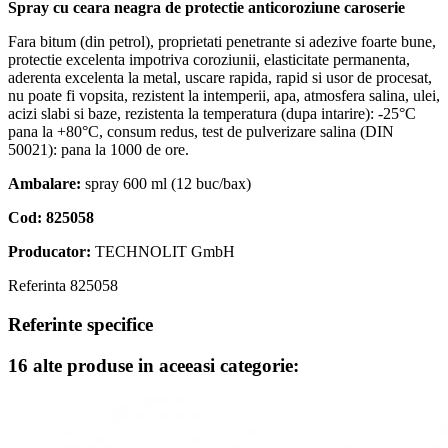
Spray cu ceara neagra de protectie anticoroziune caroserie
Fara bitum (din petrol), proprietati penetrante si adezive foarte bune,
protectie excelenta impotriva coroziunii, elasticitate permanenta,
aderenta excelenta la metal, uscare rapida, rapid si usor de procesat,
nu poate fi vopsita, rezistent la intemperii, apa, atmosfera salina, ulei,
acizi slabi si baze, rezistenta la temperatura (dupa intarire): -25°C
pana la +80°C, consum redus, test de pulverizare salina (DIN
50021): pana la 1000 de ore.
Ambalare:
spray 600 ml (12 buc/bax)
Cod: 825058
Producator:
TECHNOLIT GmbH
Referinta
825058
Referinte specifice
16 alte produse in aceeasi categorie: