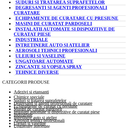
SUDURI SI TRATAREA SUPRAFETELOR
DEGRESANTI SI AGENTI PROFESIONALI
CURATARE
ECHIPAMENTE DE CURATARE CU PRESIUNE
MASINI DE CURATAT PARDOSELI
INSTALATII AUTOMATE SI DISPOZITIVE DE
CURATAT PIESE
INDUSTRIALE
INTRETINERE AUTO SI ATELIER
AEROSOLI TEHNICI PROFESIONALI
ULEIURI SI VASELINE
UNGATOARE AUTOMATE
ZINCANTE SI VOPSEA SPRAY
TEHNICE DIVERSE
CATEGORII PRODUSE
Adezivi si etansanti
Chimice speciale
Suduri si tratarea suprafetelor
Degresanti si agenti profesionali de curatare
Echipamente de curatat cu presiune
Masini de curatat pardoseli
Instalatii automate si dispozitive de curatat piese
Industriale
Intretinere auto si atelier
Aerosoli tehnici profesionali
Uleiuri si vaseline
Ungatoare automate