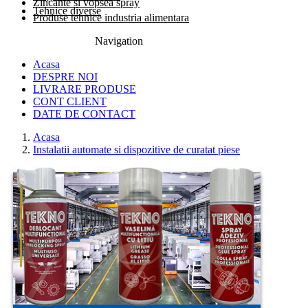
Zincante si vopsea spray
Tehnice diverse
Produse tehnice industria alimentara
Navigation
0774.457.328
Acasa
DESPRE NOI
LIVRARE PRODUSE
CONT CLIENT
DATE DE CONTACT
Acasa
Instalatii automate si dispozitive de curatat piese