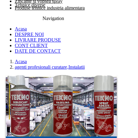
Zincante si vopsea spray
Tehnice diverse
Produse tehnice industria alimentara
Navigation
0774.457.328
Acasa
DESPRE NOI
LIVRARE PRODUSE
CONT CLIENT
DATE DE CONTACT
Acasa
agenti profesionali curatare,Instalatii