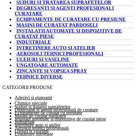
SUDURI SI TRATAREA SUPRAFETELOR
DEGRESANTI SI AGENTI PROFESIONALI
CURATARE
ECHIPAMENTE DE CURATARE CU PRESIUNE
MASINI DE CURATAT PARDOSELI
INSTALATII AUTOMATE SI DISPOZITIVE DE
CURATAT PIESE
INDUSTRIALE
INTRETINERE AUTO SI ATELIER
AEROSOLI TEHNICI PROFESIONALI
ULEIURI SI VASELINE
UNGATOARE AUTOMATE
ZINCANTE SI VOPSEA SPRAY
TEHNICE DIVERSE
CATEGORII PRODUSE
Adezivi si etansanti
Chimice speciale
Suduri si tratarea suprafetelor
Degresanti si agenti profesionali de curatare
Echipamente de curatat cu presiune
Masini de curatat pardoseli
Instalatii automate si dispozitive de curatat piese
Industriale
Intretinere auto si atelier
Aerosoli tehnici profesionali
Uleiuri si vaseline
Ungatoare automate