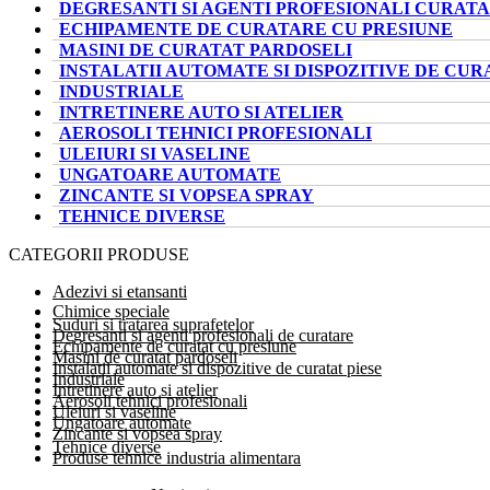
DEGRESANTI SI AGENTI PROFESIONALI CURAT
ECHIPAMENTE DE CURATARE CU PRESIUNE
MASINI DE CURATAT PARDOSELI
INSTALATII AUTOMATE SI DISPOZITIVE DE CUR
INDUSTRIALE
INTRETINERE AUTO SI ATELIER
AEROSOLI TEHNICI PROFESIONALI
ULEIURI SI VASELINE
UNGATOARE AUTOMATE
ZINCANTE SI VOPSEA SPRAY
TEHNICE DIVERSE
CATEGORII PRODUSE
Adezivi si etansanti
Chimice speciale
Suduri si tratarea suprafetelor
Degresanti si agenti profesionali de curatare
Echipamente de curatat cu presiune
Masini de curatat pardoseli
Instalatii automate si dispozitive de curatat piese
Industriale
Intretinere auto si atelier
Aerosoli tehnici profesionali
Uleiuri si vaseline
Ungatoare automate
Zincante si vopsea spray
Tehnice diverse
Produse tehnice industria alimentara