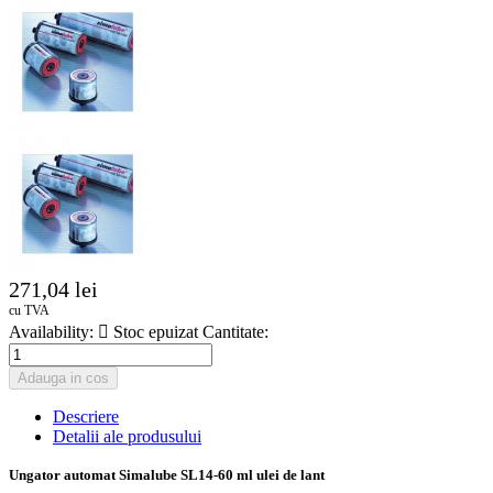
271,04 lei
cu TVA
Availability:

Stoc epuizat
Cantitate:
Adauga in cos
Descriere
Detalii ale produsului
Ungator automat Simalube SL14-60 ml ulei de lant